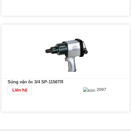
Súng vặn ôc 3/4 SP-1156TR
Chi tiết
2097
Liên hệ