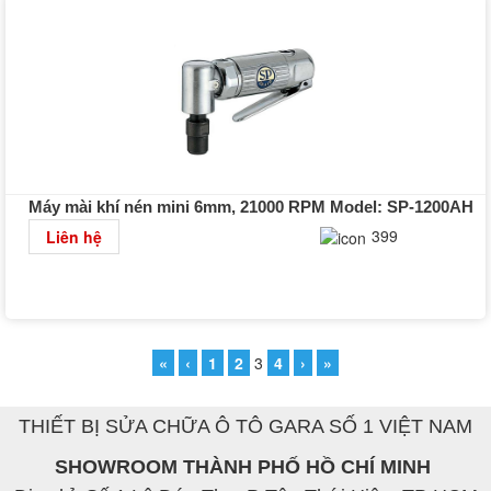
Máy mài khí nén mini 6mm, 21000 RPM Model: SP-1200AH
Chi tiết
399
Liên hệ
«
‹
1
2
3
4
›
»
THIẾT BỊ SỬA CHỮA Ô TÔ GARA SỐ 1 VIỆT NAM
SHOWROOM THÀNH PHỐ HỒ CHÍ MINH