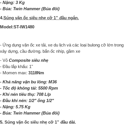
- Nặng: 3 Kg
- Búa:
Twin Hammer (Búa đôi)
4.
Súng vặn ốc siêu nhẹ cỡ 1” đầu ngắn.
Model:
ST-IW1480
- Ứng dụng vặn ốc xe tải, xe du lịch và các loại bulong cỡ lớn trong
xây dựng, cầu đường. bắn ốc nhíp, gầm xe
- Vỏ
Composite siêu nhẹ
- Đầu lắp khẩu: 1"
- Momen max:
3118Nm
- Khả năng vặn bu lông: M36
- Tốc độ không tải: 5500 Rpm
- Khí nén tiêu thụ: 708 L/p
- Đầu khí nén: 1/2" ống 1/2"
- Nặng: 5.75 Kg
- Búa:
Twin Hammer (Búa đôi)
5.
Súng vặn ốc siêu nhẹ cỡ 1”
đầu dài.