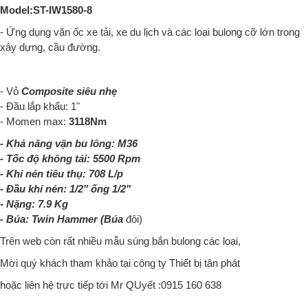
Model:
ST-IW1580-8
- Ứng dụng vặn ốc xe tải, xe du lịch và các loại bulong cỡ lớn trong
xây dựng, cầu đường.
- Vỏ
Composite siêu nhẹ
- Đầu lắp khẩu: 1"
- Momen max:
3118Nm
- Khả năng vặn bu lông: M36
- Tốc độ không tải: 5500 Rpm
- Khí nén tiêu thụ: 708 L/p
- Đầu khí nén: 1/2" ống 1/2"
- Nặng: 7.9 Kg
- Búa:
Twin Hammer (Búa
đôi)
Trên web còn rất nhiều mẫu súng bắn bulong các loại,
Mời quý khách tham khảo tại công ty Thiết bị tân phát
hoặc liên hệ trực tiếp tới Mr QUyết :0915 160 638