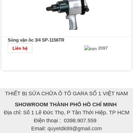
Súng vặn ôc 3/4 SP-1156TR
Chi tiết
2097
Liên hệ
THIẾT BỊ SỬA CHỮA Ô TÔ GARA SỐ 1 VIỆT NAM
SHOWROOM THÀNH PHỐ HỒ CHÍ MINH
Địa chỉ: Số 1 Lê Đức Thọ, P Tân Thới Hiệp, TP HCM
Điện thoại :
0398.907.559
Email:
quyetdk89@gmail.com